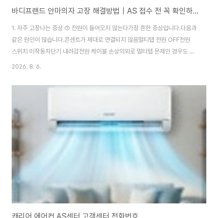
바디프랜드 안마의자 고장 해결방법｜AS 접수 전 꼭 확인하세요
1. 자주 고장나는 증상 ① 전원이 들어오지 않는다가장 흔한 증상입니다.다음과
같은 원인이 많습니다.콘센트가 제대로 연결되지 않음멀티탭 전원 OFF전원
스위치 미작동차단기 내려감전원 케이블 손상의외로 멀티탭 문제인 경우도 많
으니 벽면 콘센트에 직접 연결해 확인해 보세요.② 마사지가 중간에 멈춘다처
2026. 8. 6.
음에는 잘 작동하다가 갑자기 정지하는 경우입니다.원인은 다음과 같습니다.과
부하 보호 기능 작동사용시간 과다체형 인식 오류내부 센서 이상30분 정도 전
원을 끄고 충분히 식힌 뒤 다시 실행하면 정상적으로 작동하는 경우도 많습니
다.③ 리모컨이 작동하지 않는다리모컨 화면은 켜지는데 버튼이 먹지 않는다면
케이블 연결 불량리모컨 커넥터 분리프로그램 오류등을 먼저 의심해 볼 수 있
습니다.④ 소음이 심하다사용 중 평소보다 큰 소..
캐리어 에어컨 AS센터 고객센터 전화번호