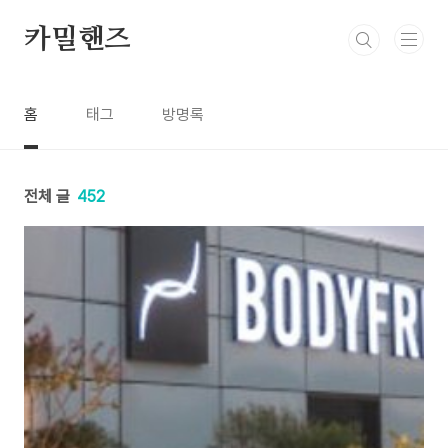
본문 바로가기
카밀핸즈
홈
태그
방명록
전체 글
452