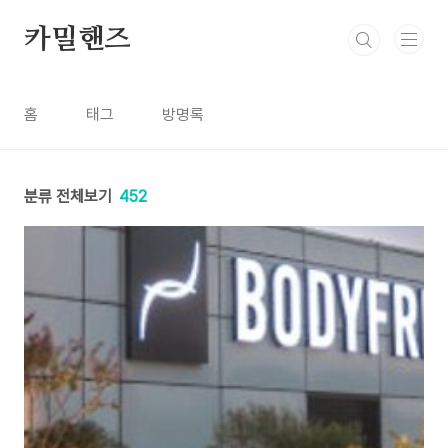
본문 바로가기
카밀핸즈
홈
태그
방명록
분류 전체보기
452