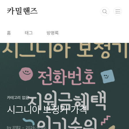
본문 바로가기
카밀핸즈
홈
태그
방명록
카테고리 없음
시그니아 보청기 가격
by 꼬맹2
2026. 4. 30.