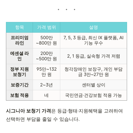
항목
가격 범위
설명
프리미엄
500만
7, 5, 3 등급, 최신 IX 플랫폼, AI
라인
~800만 원
기능 우수
에센셜 라
200만
2, 1 등급, 실속형 가격 저렴
인
~500만 원
정부 지원
95만~132
청각장애인 보장구, 개인 부담
보청기
만 원
금 3만~27만 원
보증기간
2~3년
센터별 상이
보험 적용
네
국민연금·건강보험 적용 가능
시그니아 보청기 가격
은 등급·형태·지원혜택을 고려하여
선택하면 부담을 줄일 수 있습니다.